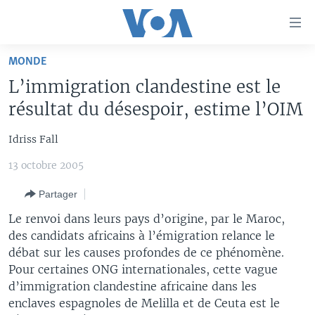
Liens
d'accessibilité
Menu
MONDE
principal
À LA UNE
L’immigration clandestine est le
Retour
TV
AFRIQUE
à
résultat du désespoir, estime l’OIM
la
RADIO
ÉTATS-UNIS
LE MONDE AUJOURD'HUI
navigation
Idriss Fall
AUTRES LANGUES
MONDE
VOA60 AFRIQUE
LE MONDE AUJOURD'HUI
principale
13 octobre 2005
Retour
SPORT
WASHINGTON FORUM
À VOTRE AVIS
BAMBARA
à
Apprenez L'anglais
Partager
CORRESPONDANT VOA
VOTRE SANTÉ VOTRE AVENIR
FULFULDE
la
Le renvoi dans leurs pays d’origine, par le Maroc,
recherche
SUIVEZ-NOUS
FOCUS SAHEL
LE MONDE AU FÉMININ
LINGALA
des candidats africains à l’émigration relance le
débat sur les causes profondes de ce phénomène.
REPORTAGES
L'AMÉRIQUE ET VOUS
SANGO
Pour certaines ONG internationales, cette vague
VOUS + NOUS
DIALOGUE DES RELIGIONS
d’immigration clandestine africaine dans les
Langues
enclaves espagnoles de Melilla et de Ceuta est le
CARNET DE SANTÉ
RM SHOW