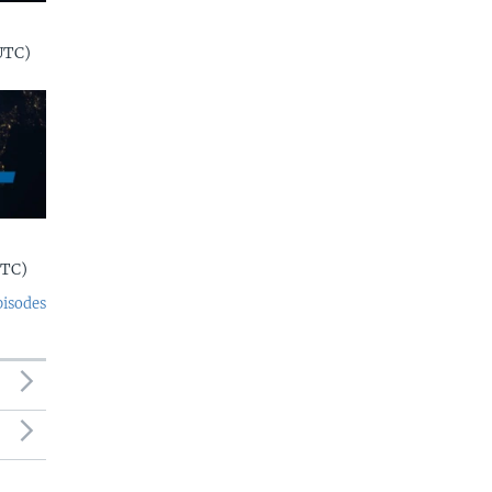
UTC)
UTC)
pisodes