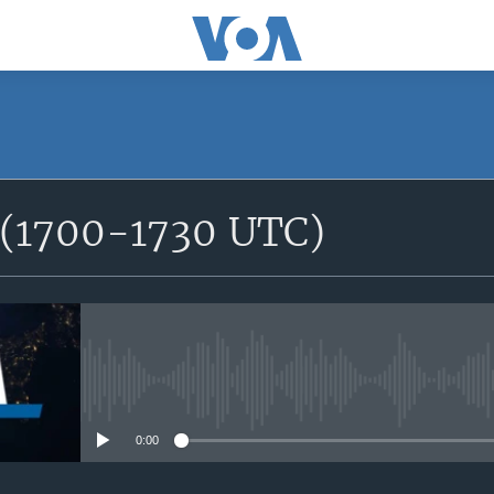
SUBSCRIBE
e (1700-1730 UTC)
S'abonner
No media source currently avail
0:00