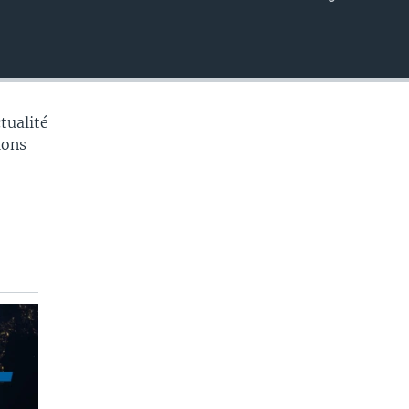
EMBED
tualité
tions