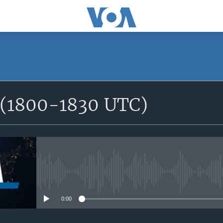
SUBSCRIBE
e (1800-1830 UTC)
S'abonner
No media source currently avail
0:00