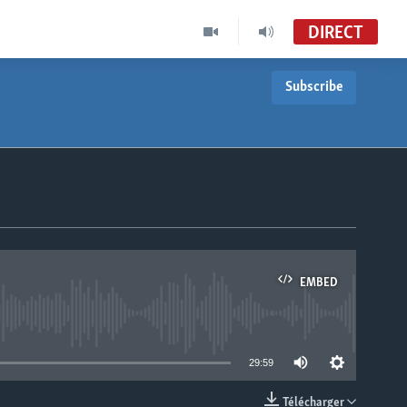
DIRECT
Subscribe
Le Monde Aujourd'hui Édition de 19h30
VOA Afrique
Le Monde Aujourd'hui
VOA French TV
EMBED
able
29:59
Télécharger