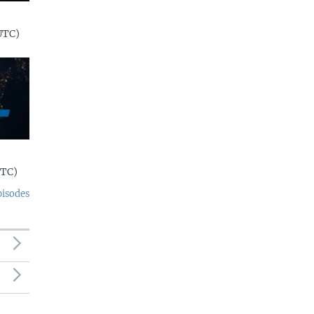
UTC)
UTC)
pisodes