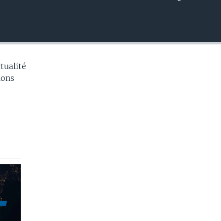
EMBED
tualité
tions