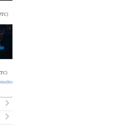
UTC)
UTC)
pisodes