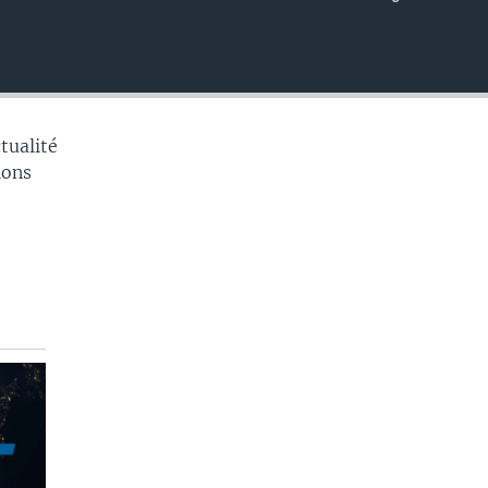
EMBED
tualité
tions