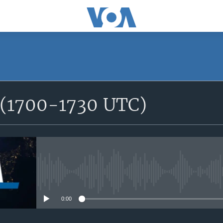
SUBSCRIBE
e (1700-1730 UTC)
S'abonner
No media source currently avail
0:00