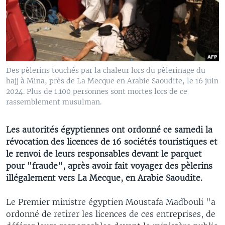
Des pèlerins touchés par la chaleur lors du pèlerinage du
hajj à Mina, près de La Mecque en Arabie Saoudite, le 16 juin
2024. Plus de 1.100 personnes sont mortes lors de ce
rassemblement musulman.
Les autorités égyptiennes ont ordonné ce samedi la
révocation des licences de 16 sociétés touristiques et
le renvoi de leurs responsables devant le parquet
pour "fraude", après avoir fait voyager des pèlerins
illégalement vers La Mecque, en Arabie Saoudite.
Le Premier ministre égyptien Moustafa Madbouli "a
ordonné de retirer les licences de ces entreprises, de