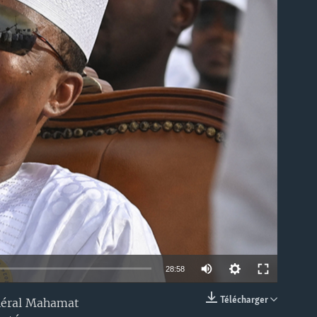
able
28:58
Télécharger
énéral Mahamat
EMBED