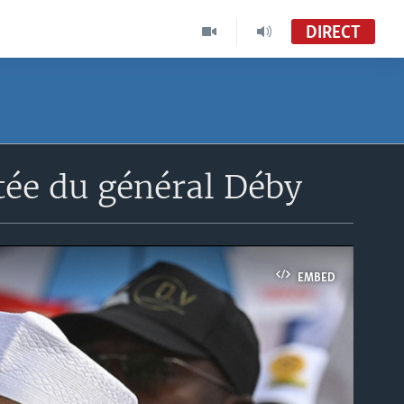
DIRECT
tée du général Déby
EMBED