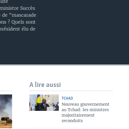
auté
 ministre Succès
ie de "mascarade
ons ? Quels sont
président élu de
A lire aussi
TCHAD
Nouveau gouvernement
au Tchad: les ministres
majoritairement
reconduits