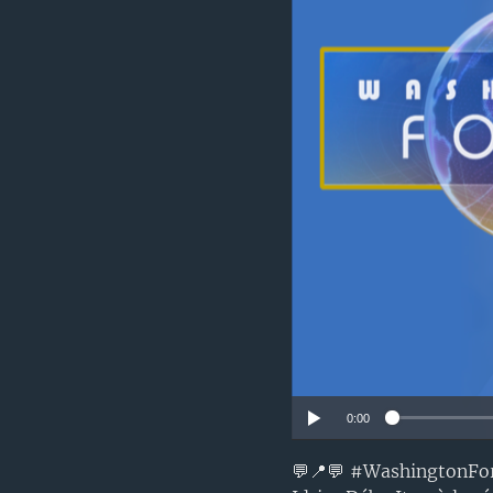
0:00
💬📍💬 #WashingtonFor