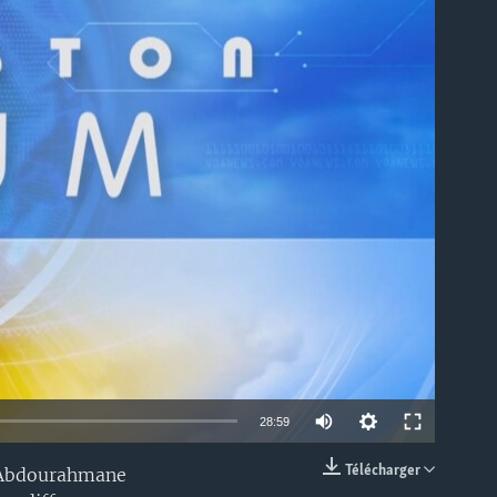
able
Auto
28:59
240p
Télécharger
/ Abdourahmane
EMBED
360p