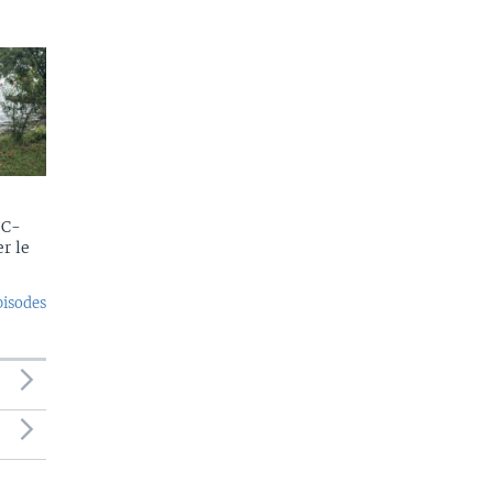
DC-
r le
pisodes