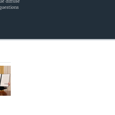
ue diffuse
questions
480p
720p
1080p
480p