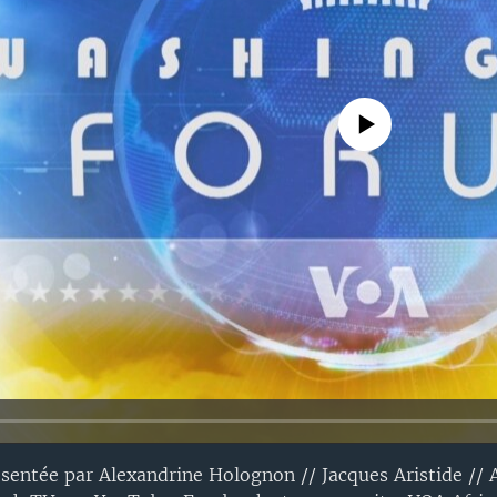
No media source currently avail
résentée par Alexandrine Holognon // Jacques Aristide /