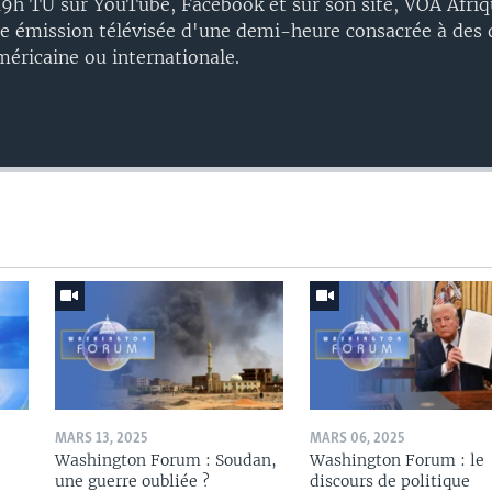
 19h TU sur YouTube, Facebook et sur son site, VOA Afriq
 émission télévisée d'une demi-heure consacrée à des 
américaine ou internationale.
Auto
240p
360p
720p
1080p
MARS 13, 2025
MARS 06, 2025
Washington Forum : Soudan,
Washington Forum : le
une guerre oubliée ?
discours de politique