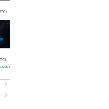
UTC)
UTC)
pisodes