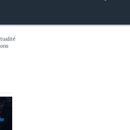
EMBED
tualité
tions