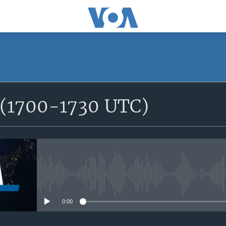
SUBSCRIBE
e (1700-1730 UTC)
S'abonner
No media source currently avail
0:00