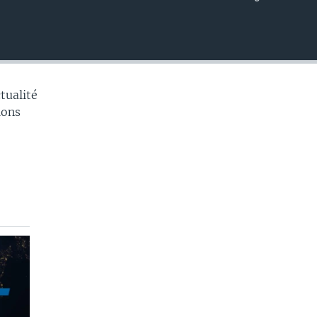
EMBED
tualité
tions