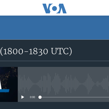
SUBSCRIBE
e (1800-1830 UTC)
S'abonner
No media source currently avail
0:00