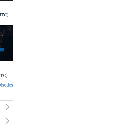
UTC)
UTC)
pisodes