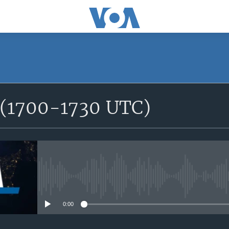
SUBSCRIBE
e (1700-1730 UTC)
S'abonner
No media source currently avail
0:00