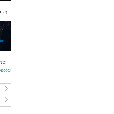
UTC)
UTC)
pisodes