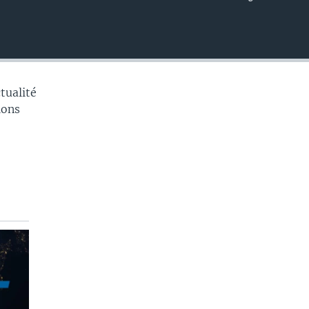
EMBED
tualité
tions