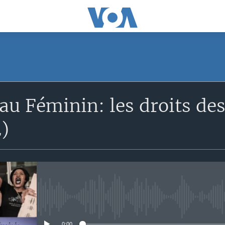
SUBSCRIBE
u Féminin: les droits de
S'abonner
)
No media source currently avail
0:00