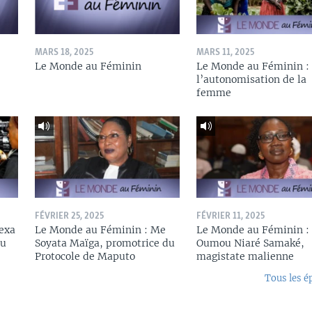
MARS 18, 2025
MARS 11, 2025
Le Monde au Féminin
Le Monde au Féminin :
l’autonomisation de la
femme
FÉVRIER 25, 2025
FÉVRIER 11, 2025
exa
Le Monde au Féminin : Me
Le Monde au Féminin :
du
Soyata Maïga, promotrice du
Oumou Niaré Samaké,
Protocole de Maputo
magistate malienne
Tous les é