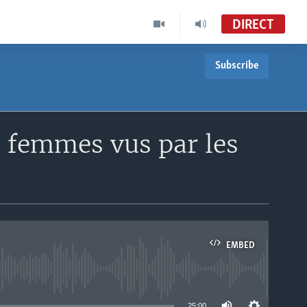
DIRECT
Subscribe
s femmes vus par les
EMBED
able
25:00