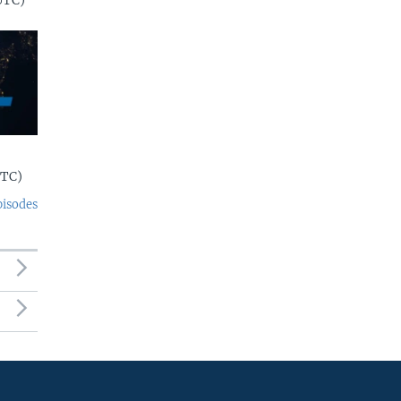
UTC)
UTC)
pisodes