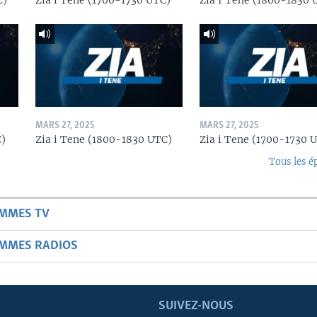
C)
Zia i Tene (1700-1730 UTC)
Zia I Tene (1800-1830 
MARS 27, 2025
MARS 27, 2025
C)
Zia i Tene (1800-1830 UTC)
Zia i Tene (1700-1730 
Tous les é
AMMES TV
AMMES RADIOS
SUIVEZ-NOUS