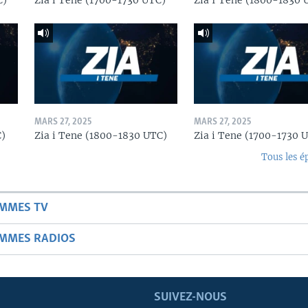
C)
Zia i Tene (1700-1730 UTC)
Zia I Tene (1800-1830 
MARS 27, 2025
MARS 27, 2025
C)
Zia i Tene (1800-1830 UTC)
Zia i Tene (1700-1730 
Tous les é
AMMES TV
AMMES RADIOS
SUIVEZ-NOUS