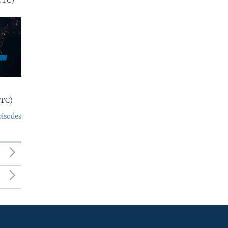
UTC)
UTC)
pisodes