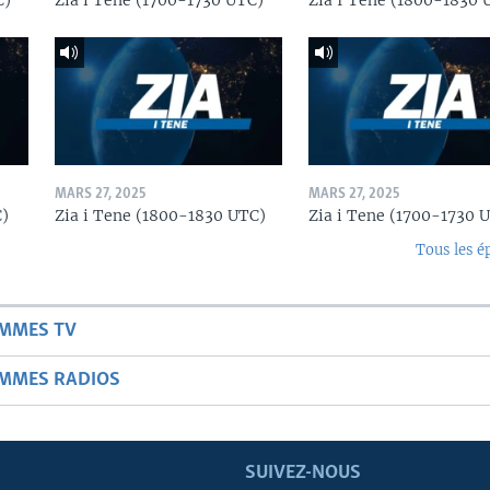
C)
Zia i Tene (1700-1730 UTC)
Zia I Tene (1800-1830 
MARS 27, 2025
MARS 27, 2025
C)
Zia i Tene (1800-1830 UTC)
Zia i Tene (1700-1730 
Tous les é
AMMES TV
AMMES RADIOS
SUIVEZ-NOUS