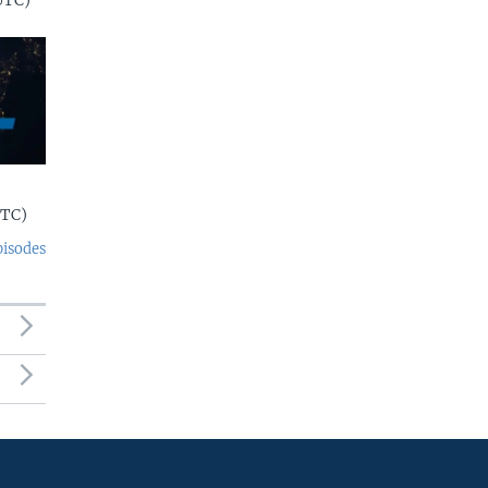
UTC)
UTC)
pisodes