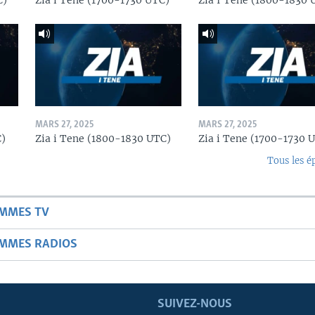
C)
Zia i Tene (1700-1730 UTC)
Zia I Tene (1800-1830 
MARS 27, 2025
MARS 27, 2025
C)
Zia i Tene (1800-1830 UTC)
Zia i Tene (1700-1730 
Tous les é
AMMES TV
AMMES RADIOS
SUIVEZ-NOUS