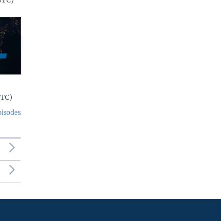
UTC)
UTC)
pisodes