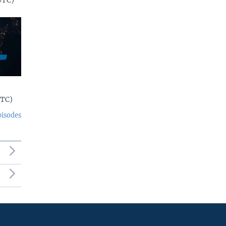
UTC)
UTC)
pisodes