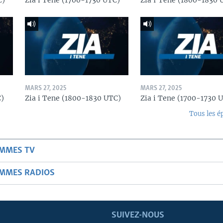
C)
Zia i Tene (1700-1730 UTC)
Zia I Tene (1800-1830 
MARS 27, 2025
MARS 27, 2025
C)
Zia i Tene (1800-1830 UTC)
Zia i Tene (1700-1730 
Tous les é
AMMES TV
AMMES RADIOS
SUIVEZ-NOUS