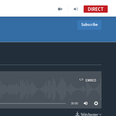
DIRECT
Subscribe
Le Monde Aujourd'hui Édition de 19h30
VOA Afrique
Le Monde Aujourd'hui
VOA French TV
EMBED
able
30:00
Télécharger