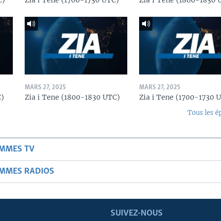
C)
Zia i Tene (1700-1730 UTC)
Zia I Tene (1800-1830 
MARS 27, 2025
MARS 27, 2025
C)
Zia i Tene (1800-1830 UTC)
Zia i Tene (1700-1730 
Tous les é
AMMES TV
AMMES RADIOS
SUIVEZ-NOUS