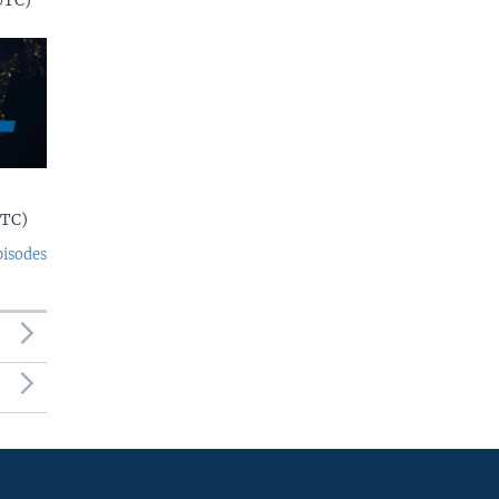
UTC)
UTC)
pisodes