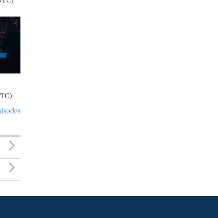
UTC)
UTC)
pisodes