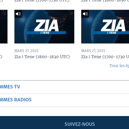
C)
Zia i Tene (1700-1730 UTC)
Zia I Tene (1800-1830 
MARS 27, 2025
MARS 27, 2025
C)
Zia i Tene (1800-1830 UTC)
Zia i Tene (1700-1730 
Tous les é
AMMES TV
AMMES RADIOS
SUIVEZ-NOUS