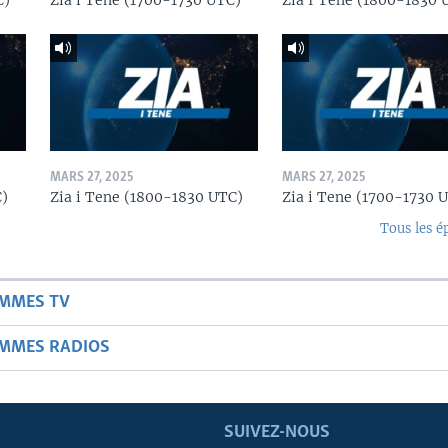
C)
Zia i Tene (1700-1730 UTC)
Zia I Tene (1800-1830 
MARS 27, 2025
MARS 27, 2025
C)
Zia i Tene (1800-1830 UTC)
Zia i Tene (1700-1730 
Tous les é
AMMES TV
AMMES RADIOS
SUIVEZ-NOUS