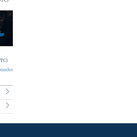
UTC)
UTC)
pisodes