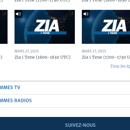
C)
Zia i Tene (1700-1730 UTC)
Zia I Tene (1800-1830 
MARS 27, 2025
MARS 27, 2025
C)
Zia i Tene (1800-1830 UTC)
Zia i Tene (1700-1730 
Tous les é
AMMES TV
AMMES RADIOS
SUIVEZ-NOUS