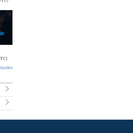
UTC)
UTC)
pisodes