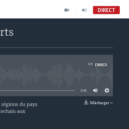
DIRECT
rts
EMBED
able
2:41
Télécharger
 régions du pays.
EMBED
rochain aux