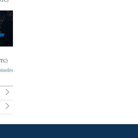
UTC)
UTC)
pisodes