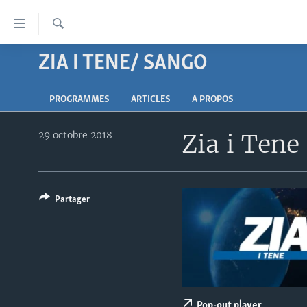
Liens
d'accessibilité
Recherche
Menu
ZIA I TENE/ SANGO
À LA UNE
principal
Retour
TV
AFRIQUE
à
PROGRAMMES
ARTICLES
A PROPOS
RADIO
ÉTATS-UNIS
LE MONDE AUJOURD'HUI
la
navigation
29 octobre 2018
Zia i Tene
AUTRES LANGUES
MONDE
VOA60 AFRIQUE
LE MONDE AUJOURD'HUI
principale
SPORT
WASHINGTON FORUM
À VOTRE AVIS
BAMBARA
Retour
à
CORRESPONDANT VOA
VOTRE SANTÉ VOTRE AVENIR
FULFULDE
la
Partager
FOCUS SAHEL
LE MONDE AU FÉMININ
LINGALA
recherche
REPORTAGES
L'AMÉRIQUE ET VOUS
SANGO
VOUS + NOUS
DIALOGUE DES RELIGIONS
CARNET DE SANTÉ
RM SHOW
Pop-out player