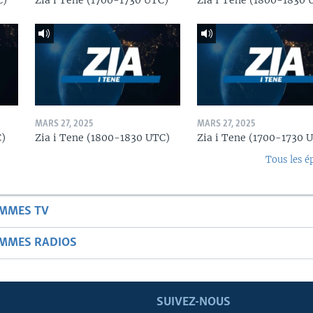
C)
Zia i Tene (1700-1730 UTC)
Zia I Tene (1800-1830 
MARS 27, 2025
MARS 27, 2025
C)
Zia i Tene (1800-1830 UTC)
Zia i Tene (1700-1730 
Tous les é
AMMES TV
AMMES RADIOS
SUIVEZ-NOUS