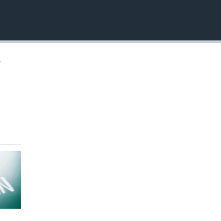
EMBED
f