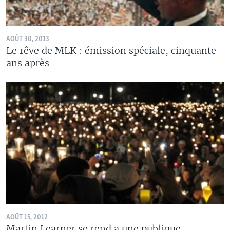
AOÛT 30, 2013
Le rêve de MLK : émission spéciale, cinquante
ans après
AOÛT 15, 2012
Martin Learner se rend a une publique