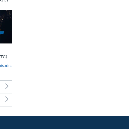
UTC)
UTC)
pisodes