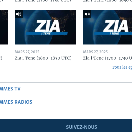
C)
Zia i Tene (1700-1730 UTC)
Zia I Tene (1800-1830 
MARS 27, 2025
MARS 27, 2025
C)
Zia i Tene (1800-1830 UTC)
Zia i Tene (1700-1730 
Tous les é
AMMES TV
AMMES RADIOS
SUIVEZ-NOUS