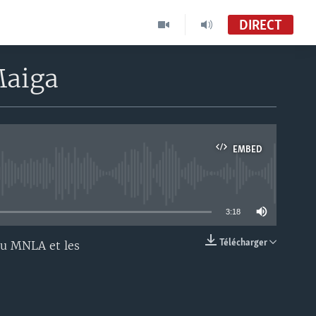
DIRECT
Maiga
EMBED
able
3:18
Télécharger
du MNLA et les
EMBED