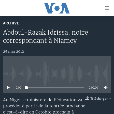
Liens
d'accessibilité
Menu
ARCHIVE
principal
À LA UNE
Abdoul-Razak Idrissa, notre
Retour
TV
AFRIQUE
à
correspondant à Niamey
la
RADIO
ÉTATS-UNIS
LE MONDE AUJOURD'HUI
navigation
25 mai 2012
AUTRES LANGUES
MONDE
VOA60 AFRIQUE
LE MONDE AUJOURD'HUI
principale
Retour
SPORT
WASHINGTON FORUM
À VOTRE AVIS
BAMBARA
à
Apprenez L'anglais
CORRESPONDANT VOA
VOTRE SANTÉ VOTRE AVENIR
FULFULDE
la
No media source currently available
recherche
SUIVEZ-NOUS
FOCUS SAHEL
LE MONDE AU FÉMININ
LINGALA
0:00
0:00:00
REPORTAGES
L'AMÉRIQUE ET VOUS
SANGO
Télécharger
Au Niger le ministère de l’éducation va
VOUS + NOUS
DIALOGUE DES RELIGIONS
procéder à partir de la rentrée prochaine
Langues
CARNET DE SANTÉ
RM SHOW
c'est-à-dire en Octobre prochain à