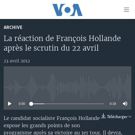
Liens
d'accessibilité
Menu
ARCHIVE
principal
À LA UNE
La réaction de François Hollande
Retour
TV
AFRIQUE
à
après le scrutin du 22 avril
la
RADIO
ÉTATS-UNIS
LE MONDE AUJOURD'HUI
navigation
23 avril 2012
AUTRES LANGUES
MONDE
VOA60 AFRIQUE
LE MONDE AUJOURD'HUI
principale
Retour
SPORT
WASHINGTON FORUM
À VOTRE AVIS
BAMBARA
à
Apprenez L'anglais
CORRESPONDANT VOA
VOTRE SANTÉ VOTRE AVENIR
FULFULDE
la
No media source currently available
recherche
SUIVEZ-NOUS
FOCUS SAHEL
LE MONDE AU FÉMININ
LINGALA
0:00
0:18
REPORTAGES
L'AMÉRIQUE ET VOUS
SANGO
Télécharger
Le candidat socialiste François Hollande
VOUS + NOUS
DIALOGUE DES RELIGIONS
expose les grands points de son
Langues
CARNET DE SANTÉ
RM SHOW
programme après sa victoire au 1er tour. Il devra,