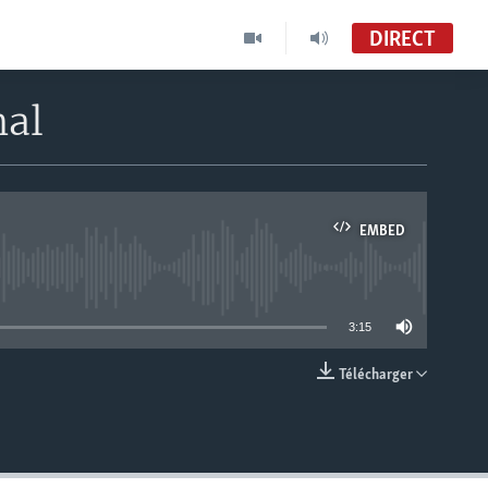
DIRECT
nal
EMBED
able
3:15
Télécharger
EMBED