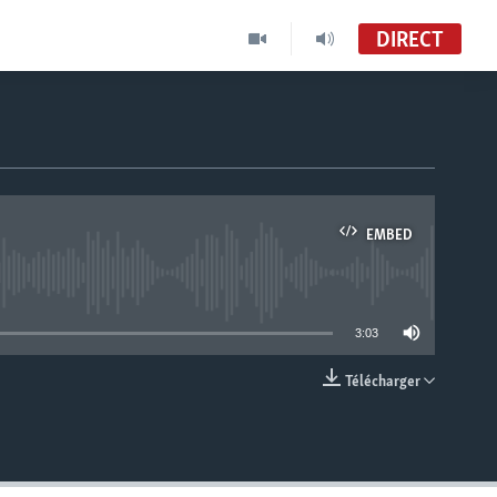
DIRECT
EMBED
able
3:03
Télécharger
EMBED