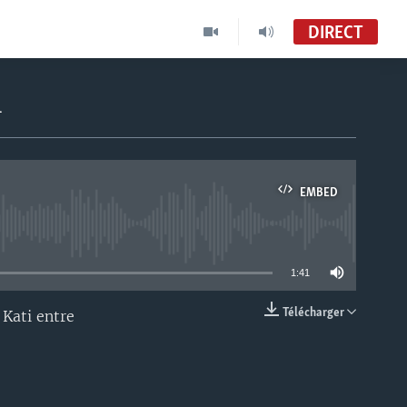
DIRECT
l
EMBED
able
1:41
Télécharger
Kati entre
EMBED