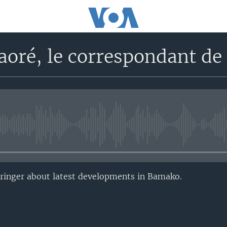
oré, le correspondant de
No media source currently avail
tringer about latest developments in Bamako.