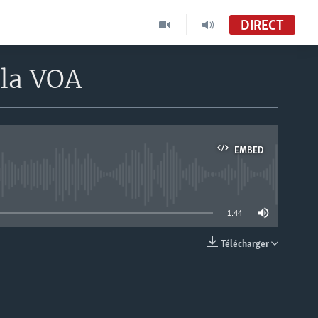
DIRECT
 la VOA
EMBED
able
1:44
Télécharger
EMBED