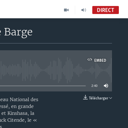
DIRECT
e Barge
EMBED
able
2:40
Télécharger
seau National des
EMBED
essé, en grande
 et Kinshasa, la
nck Citende, le «
s.