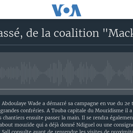
assé, de la coalition "Mac
No media source currently avail
t Abdoulaye Wade a démarré sa campagne en vue du 2e to
s grandes confréries. A Touba capitale du Mouridisme il a
s chantiers ensuite passer la main. Il se rendra égaleme
about mouride qui a déjà donné Ndiguel ou une consigne
 Sall consulte avant de reprendre les visites de proximité