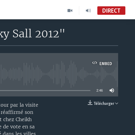
DIRECT
ky Sall 2012"
EMBED
able
2:46
Télécharger
ur par la visite
EMBED
 réaffirmé son
nt chez Cheikh
 de vote en sa
 dans les villes