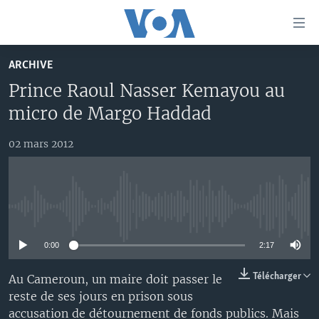
Liens
d'accessibilité
Menu
ARCHIVE
principal
À LA UNE
Prince Raoul Nasser Kemayou au
Retour
TV
AFRIQUE
à
micro de Margo Haddad
la
RADIO
ÉTATS-UNIS
LE MONDE AUJOURD'HUI
navigation
02 mars 2012
AUTRES LANGUES
MONDE
VOA60 AFRIQUE
LE MONDE AUJOURD'HUI
principale
Retour
SPORT
WASHINGTON FORUM
À VOTRE AVIS
BAMBARA
à
Apprenez L'anglais
CORRESPONDANT VOA
VOTRE SANTÉ VOTRE AVENIR
FULFULDE
la
No media source currently available
recherche
SUIVEZ-NOUS
FOCUS SAHEL
LE MONDE AU FÉMININ
LINGALA
0:00
2:17
REPORTAGES
L'AMÉRIQUE ET VOUS
SANGO
Télécharger
Au Cameroun, un maire doit passer le
VOUS + NOUS
DIALOGUE DES RELIGIONS
reste de ses jours en prison sous
Langues
CARNET DE SANTÉ
RM SHOW
accusation de détournement de fonds publics. Mais