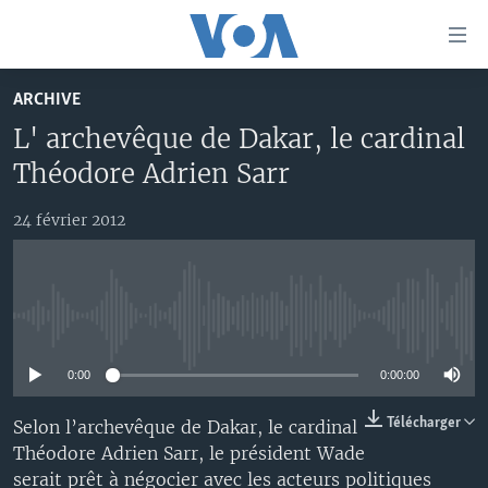
Liens
d'accessibilité
Menu
ARCHIVE
principal
À LA UNE
L' archevêque de Dakar, le cardinal
Retour
TV
AFRIQUE
à
Théodore Adrien Sarr
la
RADIO
ÉTATS-UNIS
LE MONDE AUJOURD'HUI
navigation
24 février 2012
AUTRES LANGUES
MONDE
VOA60 AFRIQUE
LE MONDE AUJOURD'HUI
principale
Retour
SPORT
WASHINGTON FORUM
À VOTRE AVIS
BAMBARA
à
Apprenez L'anglais
CORRESPONDANT VOA
VOTRE SANTÉ VOTRE AVENIR
FULFULDE
la
No media source currently available
recherche
SUIVEZ-NOUS
FOCUS SAHEL
LE MONDE AU FÉMININ
LINGALA
0:00
0:00:00
REPORTAGES
L'AMÉRIQUE ET VOUS
SANGO
Télécharger
Selon l’archevêque de Dakar, le cardinal
VOUS + NOUS
DIALOGUE DES RELIGIONS
Théodore Adrien Sarr, le président Wade
Langues
CARNET DE SANTÉ
RM SHOW
serait prêt à négocier avec les acteurs politiques