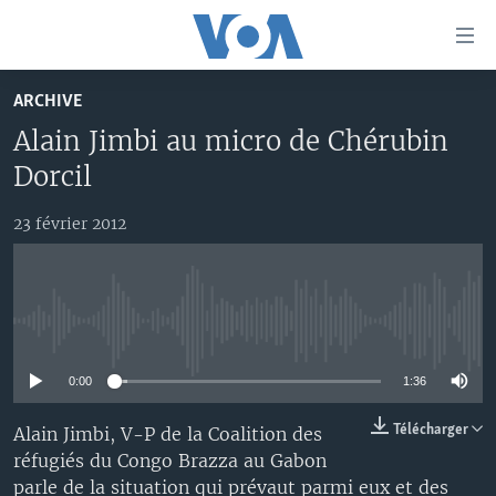
Liens
d'accessibilité
Menu
ARCHIVE
principal
À LA UNE
Alain Jimbi au micro de Chérubin
Retour
TV
AFRIQUE
à
Dorcil
la
RADIO
ÉTATS-UNIS
LE MONDE AUJOURD'HUI
navigation
23 février 2012
AUTRES LANGUES
MONDE
VOA60 AFRIQUE
LE MONDE AUJOURD'HUI
principale
Retour
SPORT
WASHINGTON FORUM
À VOTRE AVIS
BAMBARA
à
Apprenez L'anglais
CORRESPONDANT VOA
VOTRE SANTÉ VOTRE AVENIR
FULFULDE
la
No media source currently available
recherche
SUIVEZ-NOUS
FOCUS SAHEL
LE MONDE AU FÉMININ
LINGALA
0:00
1:36
REPORTAGES
L'AMÉRIQUE ET VOUS
SANGO
Télécharger
Alain Jimbi, V-P de la Coalition des
VOUS + NOUS
DIALOGUE DES RELIGIONS
réfugiés du Congo Brazza au Gabon
Langues
CARNET DE SANTÉ
RM SHOW
parle de la situation qui prévaut parmi eux et des