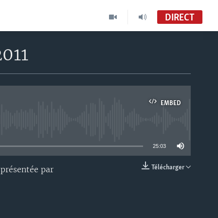
DIRECT
2011
EMBED
able
25:03
Télécharger
 présentée par
EMBED