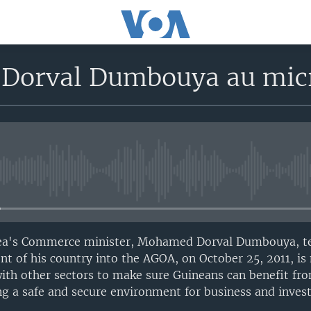
orval Dumbouya au micro
No media source currently avail
inea's Commerce minister, Mohamed Dorval Dumbouya, te
ent of his country into the AGOA, on October 25, 2011, 
ith other sectors to make sure Guineans can benefit fro
ing a safe and secure environment for business and inves