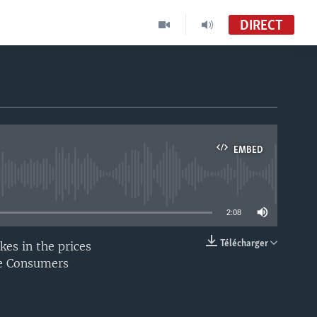
DIRECT
EMBED
able
2:08
Télécharger
kes in the prices
EMBED
the Consumers