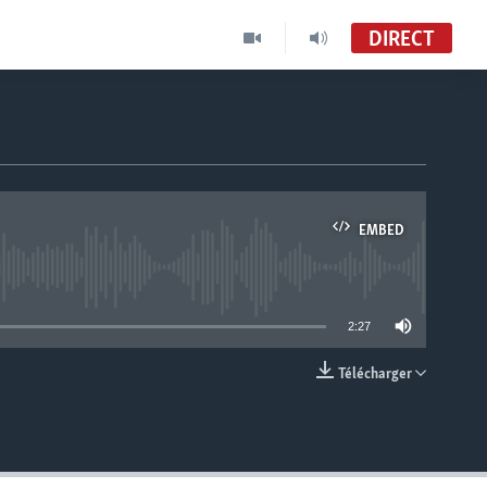
DIRECT
EMBED
able
2:27
Télécharger
EMBED