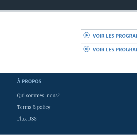
VOIR LES PROGR
VOIR LES PROGR
À PROPOS
Qui sommes-nous?
Terms & policy
Apprenez L'anglais
Flux RSS
SUIVEZ-NOUS