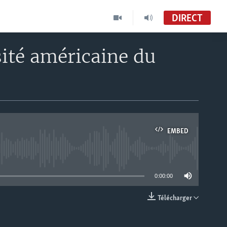
DIRECT
sité américaine du
EMBED
able
0:00:00
Télécharger
EMBED