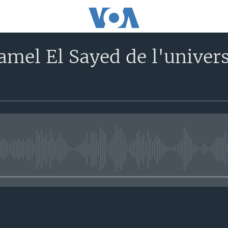
mel El Sayed de l'univer
No media source currently avail