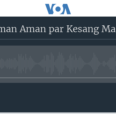
man Aman par Kesang Ma
No media source currently avail