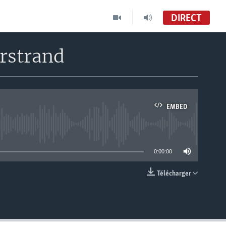
DIRECT
rstrand
EMBED
able
0:00:00
Télécharger
EMBED