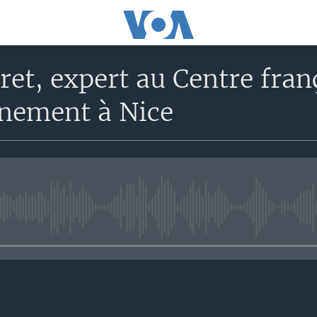
ret, expert au Centre fran
gnement à Nice
No media source currently avail