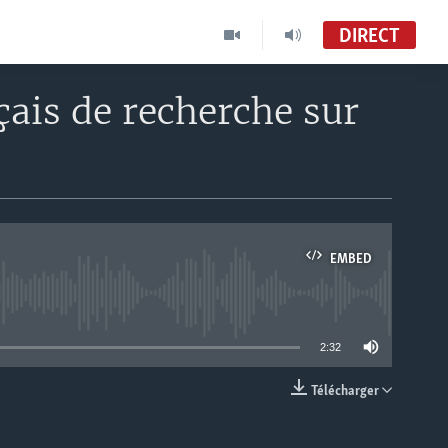
DIRECT
çais de recherche sur
EMBED
able
2:32
Télécharger
EMBED