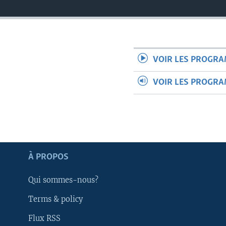
VOIR LES PROGR
VOIR LES PROGR
À PROPOS
Qui sommes-nous?
Apprenez L'anglais
Terms & policy
Flux RSS
SUIVEZ-NOUS