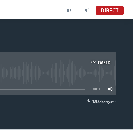
DIRECT
EMBED
able
0:00:00
Télécharger
EMBED