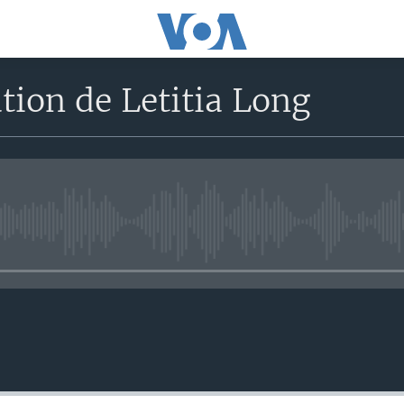
ion de Letitia Long
No media source currently avail