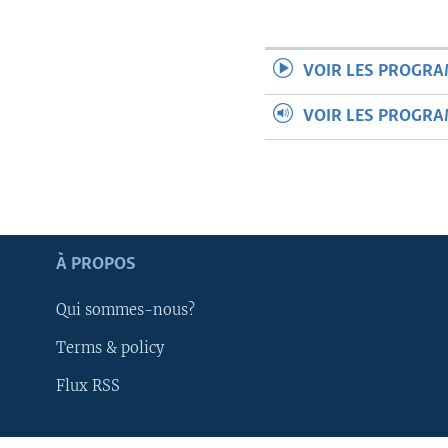
VOIR LES PROGR
VOIR LES PROGR
À PROPOS
Qui sommes-nous?
Terms & policy
Apprenez L'anglais
Flux RSS
SUIVEZ-NOUS