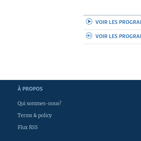
VOIR LES PROGR
VOIR LES PROGR
À PROPOS
Qui sommes-nous?
Terms & policy
Apprenez L'anglais
Flux RSS
SUIVEZ-NOUS