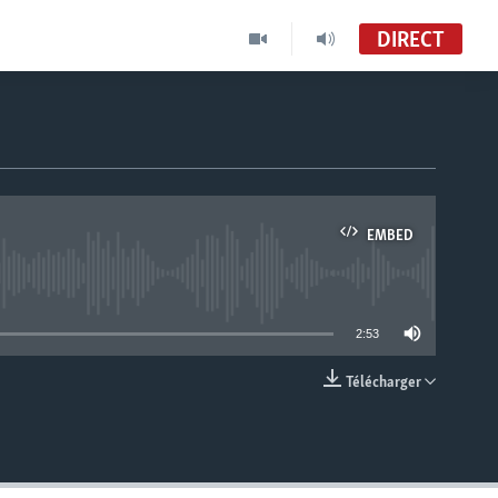
DIRECT
EMBED
able
2:53
Télécharger
EMBED