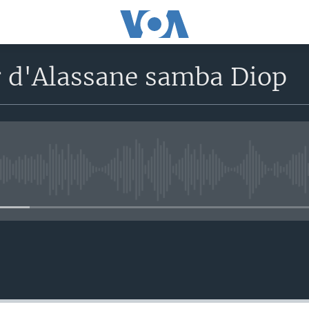
r d'Alassane samba Diop
No media source currently avail