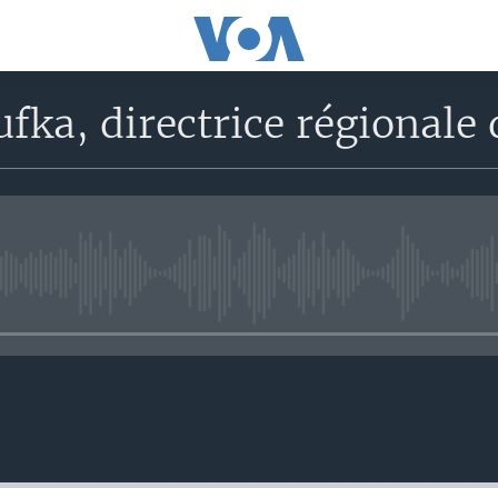
fka, directrice régional
No media source currently avail