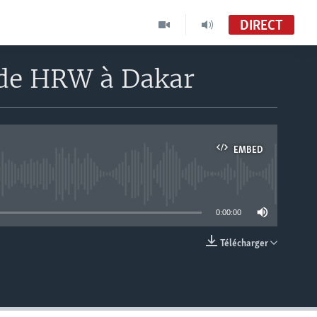
DIRECT
e de HRW à Dakar
EMBED
able
0:00:00
Télécharger
EMBED