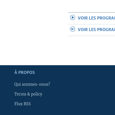
VOIR LES PROGR
VOIR LES PROGR
À PROPOS
Qui sommes-nous?
Terms & policy
Apprenez L'anglais
Flux RSS
SUIVEZ-NOUS