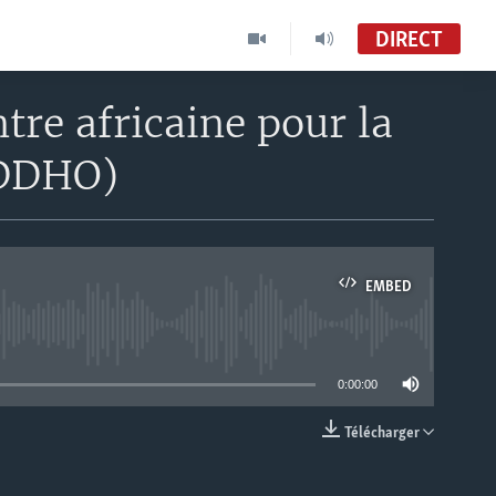
DIRECT
tre africaine pour la
ADDHO)
EMBED
able
0:00:00
Télécharger
EMBED