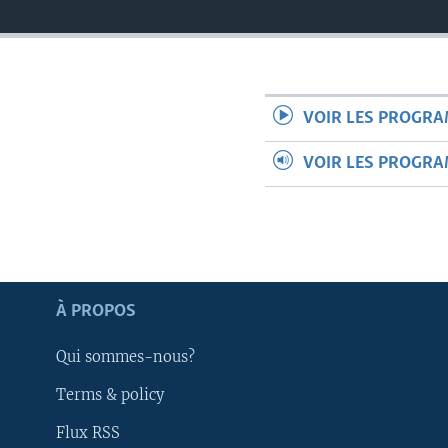
VOIR LES PROGR
VOIR LES PROGR
À PROPOS
Qui sommes-nous?
Apprenez L'anglais
Terms & policy
Flux RSS
SUIVEZ-NOUS