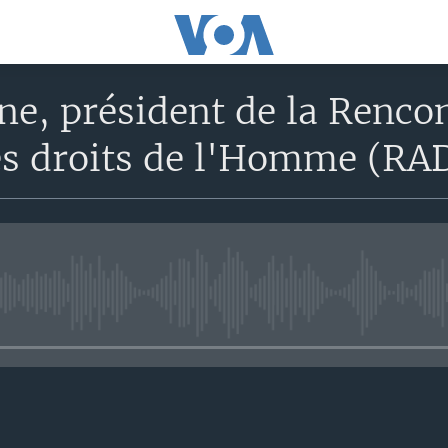
ne, président de la Rencon
es droits de l'Homme (R
No media source currently avail