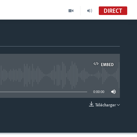
DIRECT
EMBED
able
0:00:00
Télécharger
EMBED