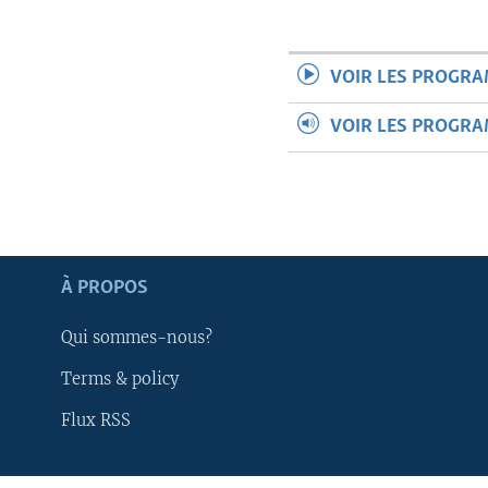
VOIR LES PROGR
VOIR LES PROGR
À PROPOS
Qui sommes-nous?
Terms & policy
Apprenez L'anglais
Flux RSS
SUIVEZ-NOUS